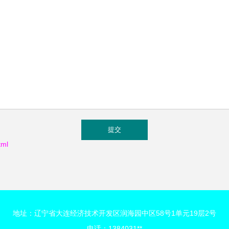
ml
地址：辽宁省大连经济技术开发区润海园中区58号1单元19层2号
电话：1384031**